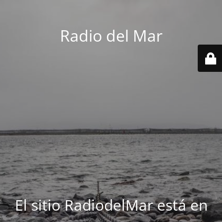
Radio del Mar
El sitio RadiodelMar está en