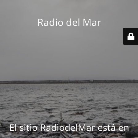
Radio del Mar
El sitio RadiodelMar está en