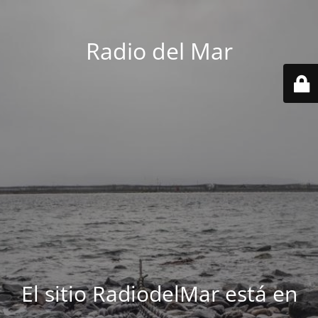
Radio del Mar
El sitio RadiodelMar está en