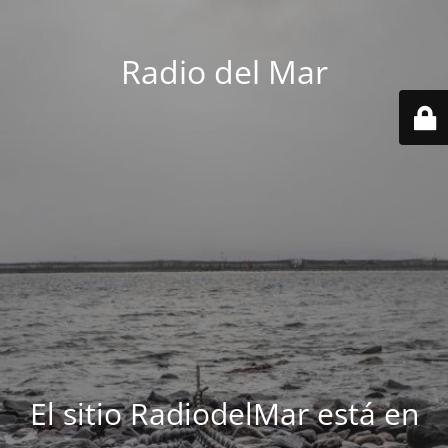
Radio del Mar
El sitio RadiodelMar está en