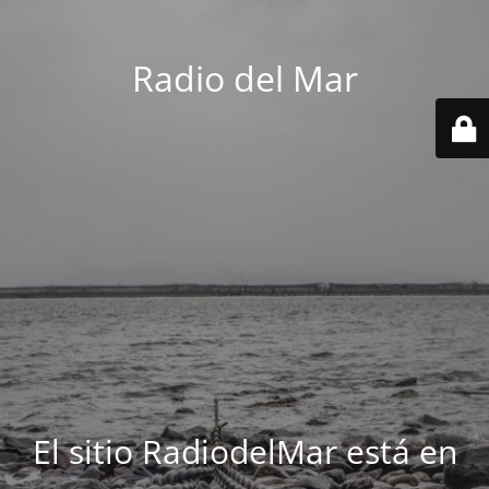
Radio del Mar
El sitio RadiodelMar está en