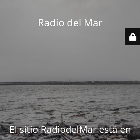
Radio del Mar
El sitio RadiodelMar está en