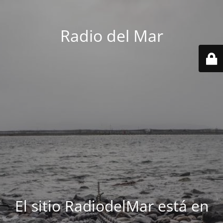
Radio del Mar
El sitio RadiodelMar está en