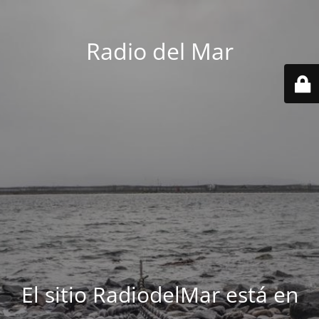
Radio del Mar
El sitio RadiodelMar está en