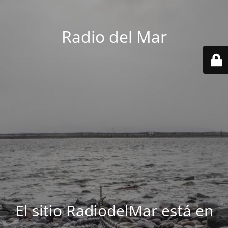
Radio del Mar
El sitio RadiodelMar está en